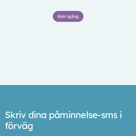
Kom igång
Skriv dina påminnelse-sms i
förväg